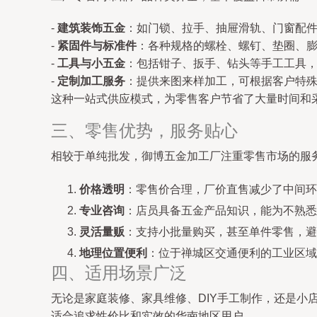
-
建筑装饰五金
：如门锁、拉手、抽屉滑轨、门窗配
-
紧固件与标准件
：各种规格的螺栓、螺钉、垫圈、
-
工具与小五金
：包括钳子、扳手、钻头等手工工具
-
定制加工服务
：提供来图来样加工，可根据客户特
这种一站式供应模式，为零售客户节省了大量时间和
三、零售优势，服务贴心
相较于单纯批发，御博五金加工厂注重零售市场的服
价格透明
：零售价合理，厂价直售减少了中间环
专业咨询
：店员具备五金产品知识，能为不熟悉
灵活量贩
：支持小批量购买，甚至单件零售，避
地理位置便利
：位于禅城区交通便利的工业区域
四、适用场景广泛
无论是家庭装修、家具维修、DIY手工制作，还是
适合追求性价比和实效的华南地区用户。